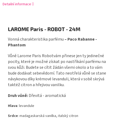
Detailní informace
LAROME Paris - ROBOT - 24M
Vonná charakteristika parfému
– Paco Rabanne -
Phantom
Vůně Larome Paris Robotvám přinese jen ty jedinečné
pocity, které je možné získat po nastříkání parfému na
svou kůži. Budete se cítit žádán všemi okolo a to vám
bude dodávat sebevědomí. Tato neotřelá vůně se stane
návykovou díky krémové levanduli, která v sobě skrývá
taktéž citron a hřejivou vanilku.
Druh vůně:
Dřevitá - aromatická
Hlava
: levandule
Srdce
: madagaskarská vanilka, italský citron