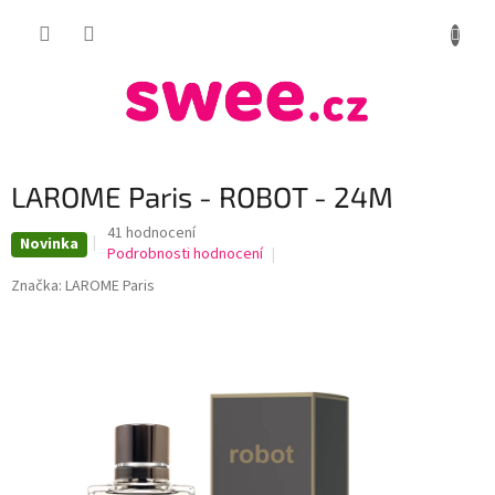
Přejít
NÁKUP
na
obsah
KOŠÍK
LAROME Paris - ROBOT - 24M
Průměrné
41 hodnocení
Novinka
hodnocení
Podrobnosti hodnocení
produktu
Značka:
LAROME Paris
je
3,8
z
5
hvězdiček.