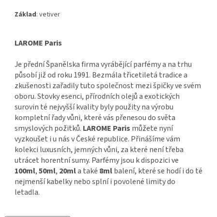
Základ
: vetiver
LAROME Paris
Je přední Španělska firma vyrábějící parfémy a na trhu
působí již od roku 1991. Bezmála třicetiletá tradice a
zkušenosti zařadily tuto společnost mezi špičky ve svém
oboru. Stovky esenci, přírodních olejů a exotických
surovin té nejvyšší kvality byly použity na výrobu
kompletní řady vůni, které vás přenesou do světa
smyslových požitků.
LAROME Paris
můžete nyní
vyzkoušet i u nás v České republice. Přinášíme vám
kolekci luxusních, jemných vůni, za které není třeba
utrácet horentní sumy. Parfémy jsou k dispozici ve
100ml
,
50ml
,
20ml
a také
8ml
balení, které se hodí i do té
nejmenší kabelky nebo splní i povolené limity do
letadla.