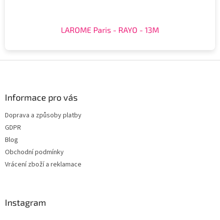
LAROME Paris - RAYO - 13M
Z
á
p
a
Informace pro vás
t
Doprava a způsoby platby
í
GDPR
Blog
Obchodní podmínky
Vrácení zboží a reklamace
Instagram