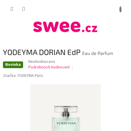
Přejít
NÁKUP
na
obsah
KOŠÍK
YODEYMA DORIAN EdP
Eau de Parfum
Průměrné
Neohodnoceno
Novinka
hodnocení
Podrobnosti hodnocení
produktu
Značka:
YODEYMA Paris
je
0,0
z
5
hvězdiček.