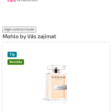
Paris
na vlastní kůži.
High-contrast mode
Mohlo by Vás zajímat
Tip
Novinka