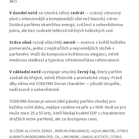
akci.
V úvodní notě
se otevírá zářivý
cedrát
— vzácný citrusový
plod s intenzivnější a komplexnější vůní než klasický citron.
Dodává parfému okamžitou energii, svěžest a sebevědomou
jiskru, ale bez vodnaté lehkosti běžných kolínských vod.
Srdce vůně
rozvíjí ušlechtilý
neroli
— esence z květů hořkého
pomeranče, jedna z nejdražších a nejcennějších složek v
parfumérii. Vnáší do kompozice květinovou eleganci, mírně
medovou sladkost a typickou středomořskou rafinovanost.
V základní notě
vystupuje smyslný
černý čaj
, který parfém
zaobalí do hřejivé, mírně tříslovité a aromatické stopy. Právě
díky němu má YODEYMA Dorian charakter — působí dospěle,
nadčasově a sebevědomě.
YODEYMA Dorian je univerzální pánský parfém vhodný pro
každou roční dobu, nejlépe vynikne na jaře a v létě. Hodí se pro
muže mezi 25 a 55 lety, kteří hledají kvalitní EDP s charakterem
dražších niche parfémů, ale za dostupnou cenu.
SLOŽENÍ: ALCOHOL DENAT., PARFUM (FRAGRANCE), AQUA (WATER), CITRUS
AURANTIUM BERGAMIA PEEL OIL, LIMONENE, LINALYL ACETATE, CITRUS