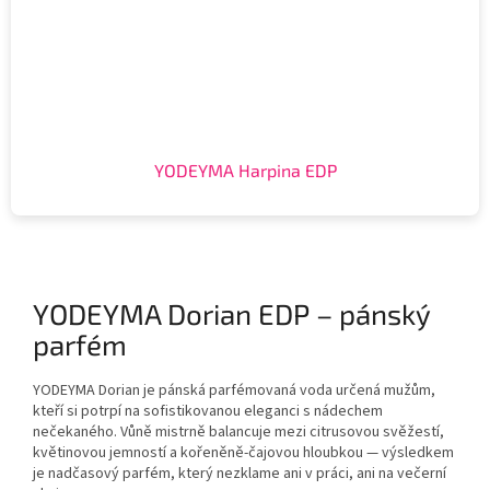
YODEYMA Harpina EDP
YODEYMA Dorian EDP – pánský
parfém
YODEYMA Dorian je pánská parfémovaná voda určená mužům,
kteří si potrpí na sofistikovanou eleganci s nádechem
nečekaného. Vůně mistrně balancuje mezi citrusovou svěžestí,
květinovou jemností a kořeněně-čajovou hloubkou — výsledkem
je nadčasový parfém, který nezklame ani v práci, ani na večerní