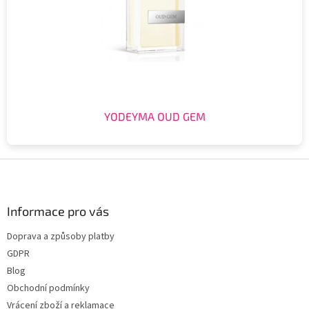
YODEYMA OUD GEM
Z
á
p
a
Informace pro vás
t
Doprava a způsoby platby
í
GDPR
Blog
Obchodní podmínky
Vrácení zboží a reklamace