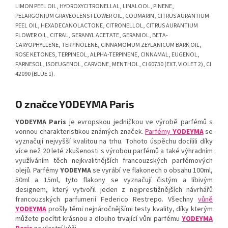
LIMON PEEL OIL, HYDROXYCITRONELLAL, LINALOOL, PINENE,
PELARGONIUM GRAVEOLENS FLOWER OIL, COUMARIN, CITRUS AURANTIUM
PEEL OIL, HEXADECANOLACTONE, CITRONELLOL, CITRUS AURANTIUM
FLOWER OIL, CITRAL, GERANYL ACETATE, GERANIOL, BETA-
CARYOPHYLLENE, TERPINOLENE, CINNAMOMUM ZEYLANICUM BARK OIL,
ROSE KETONES, TERPINEOL, ALPHA-TERPINENE, CINNAMAL, EUGENOL,
FARNESOL, ISOEUGENOL, CARVONE, MENTHOL, CI 60730 (EXT. VIOLET 2), CI
42090 (BLUE 1).
O značce YODEYMA Paris
YODEYMA Paris
je evropskou jedničkou ve výrobě parfémů s
vonnou charakteristikou známých značek.
Parfémy
YODEYMA
se
vyznačují nejvyšší kvalitou na trhu. Tohoto úspěchu docílili díky
více než 20 leté zkušenosti s výrobou parfémů a také výhradním
využíváním těch nejkvalitnějších francouzských parfémových
olejů. Parfémy
YODEYMA
se vyrábí ve flakonech o obsahu 100ml,
50ml a 15ml, tyto flakony se vyznačují čistým a líbivým
designem, který vytvořil jeden z nejprestižnějších návrhářů
francouzských parfumerií Federico Restrepo. Všechny
vůně
YODEYMA
prošly těmi nejnáročnějšími testy kvality, díky kterým
můžete pocítit krásnou a dlouho trvající vůni parfému
YODEYMA