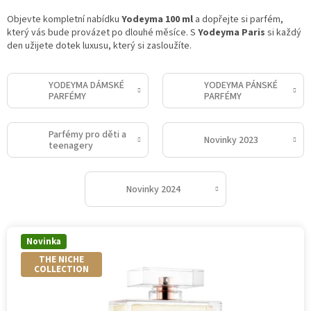
Objevte kompletní nabídku
Yodeyma 100 ml
a dopřejte si parfém,
který vás bude provázet po dlouhé měsíce. S
Yodeyma Paris
si každý
den užijete dotek luxusu, který si zasloužíte.
YODEYMA DÁMSKÉ
YODEYMA PÁNSKÉ
PARFÉMY
PARFÉMY
Parfémy pro děti a
Novinky 2023
teenagery
Novinky 2024
V
Novinka
ý
THE NICHE
p
COLLECTION
i
s
p