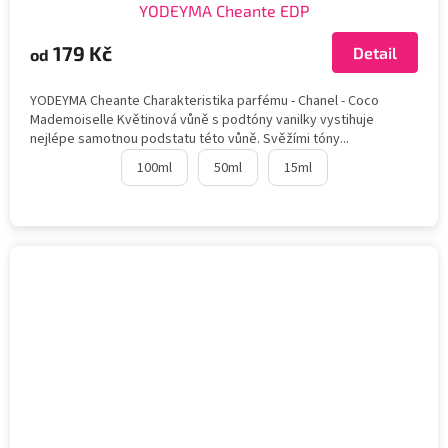
YODEYMA Cheante EDP
179 Kč
Detail
od
YODEYMA Cheante Charakteristika parfému - Chanel - Coco
Mademoiselle Květinová vůně s podtóny vanilky vystihuje
nejlépe samotnou podstatu této vůně. Svěžími tóny...
100ml
50ml
15ml