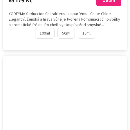
od
YODEYMA Seduccion Charakteristika parfému - Chloe Chloe
Elegantní, ženská a hravá vůně je tvořena kombinací liči, pivoňky
a aromatické frézie. Po chvíli vystoupí vpřed smyslné...
100ml
50ml
15ml