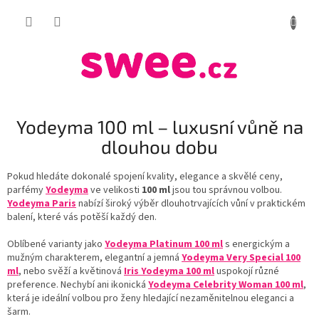
Přejít
NÁKUP
na
obsah
KOŠÍK
Yodeyma 100 ml – luxusní vůně na
dlouhou dobu
Pokud hledáte dokonalé spojení kvality, elegance a skvělé ceny,
parfémy
Yodeyma
ve velikosti
100 ml
jsou tou správnou volbou.
Yodeyma Paris
nabízí široký výběr dlouhotrvajících vůní v praktickém
balení, které vás potěší každý den.
Oblíbené varianty jako
Yodeyma Platinum 100 ml
s energickým a
mužným charakterem, elegantní a jemná
Yodeyma Very Special 100
ml
, nebo svěží a květinová
Iris Yodeyma 100 ml
uspokojí různé
preference. Nechybí ani ikonická
Yodeyma Celebrity Woman 100 ml
,
která je ideální volbou pro ženy hledající nezaměnitelnou eleganci a
šarm.