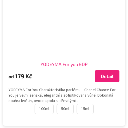
YODEYMA For you EDP
179 Kč
Detail
od
YODEYMA For You Charakteristika parfému - Chanel Chance For
You je velmi ženská, elegantní a sofistikovaná vůně. Dokonalá
souhra květin, ovoce spolu s dřevitými...
100ml
50ml
15ml