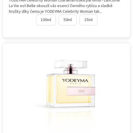
YODEYMA Celebrity Woman Charakteristika parfému - Lancome
La Vie est Belle okouzlí vás esencí černého rybízu a sladké
hrušky díky čemu je YODEYMA Celebrity Woman tak...
100ml
50ml
15ml