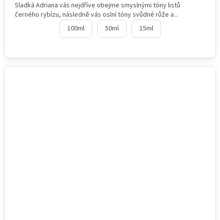
Sladká Adriana vás nejdříve obejme smyslnými tóny listů
černého rybízu, následně vás oslní tóny svůdné růže a...
100ml
50ml
15ml