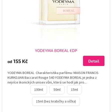
r
o
d
u
k
t
ů
YODEYMA BOREAL EDP
155 Kč
Detail
od
YODEYMA BOREAL Charakteristika parfému: MAISON FRANCIS
KURKDJIAN Baccarat Rouge 540 YODEYMA BOREAL je jedna z
nejvíce ikonických unisex vůni, která se hodí jak pro...
100ml
50ml
15ml
15ml (bez krabičky a víčka)