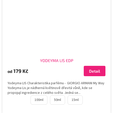
YODEYMA LIS EDP
179 Kč
Detail
od
Yodeyma LIS Charakteristika parfému - GIORGIO ARMANI My Way
Yodeyma Lis je nádherná květinově dřevitá vůně, kde se
propojují ingredience z celého světa. Jedná se...
100ml
50ml
15ml