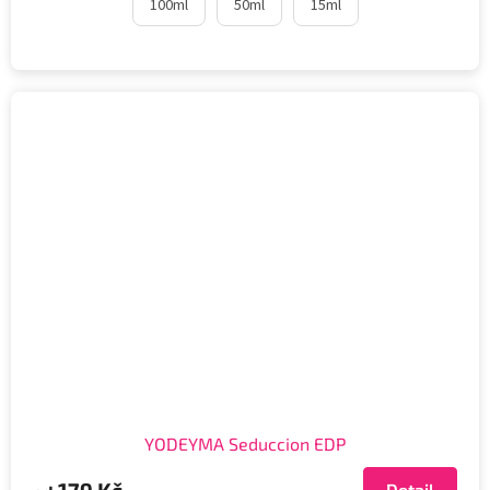
100ml
50ml
15ml
YODEYMA Seduccion EDP
179 Kč
Detail