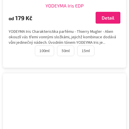
YODEYMA Iris EDP
179 Kč
Detail
od
YODEYMA Iris Charakteristika parfému - Thierry Mugler - Alien
okouzlí vás třemi vonnými složkámi, jejichž kombinace dodává
vůni jedinečný nádech. Úvodním tónem YODEYMA Iris je...
100ml
50ml
15ml