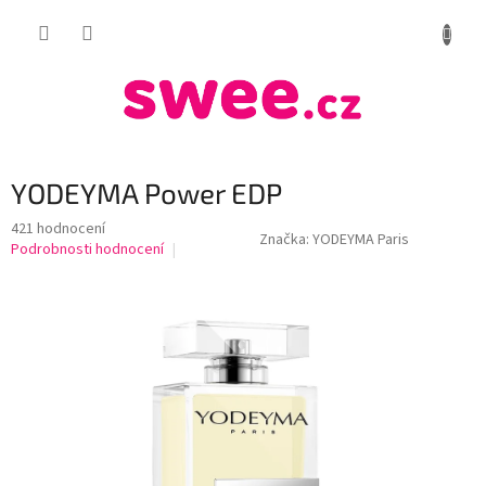
Přejít
NÁKUP
na
obsah
KOŠÍK
YODEYMA Power EDP
Průměrné
421 hodnocení
Značka:
YODEYMA Paris
hodnocení
Podrobnosti hodnocení
produktu
je
4,2
z
5
hvězdiček.