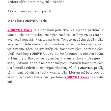
Srdce:
kůže, ostré tóny, růže, skořice
Základ:
ambra, dřevo, pačuli
O značce YODEYMA Paris
YODEYMA Paris
je evropskou jedničkou ve výrobě parfémů s
vonnou charakteristikou známých značek. Parfémy
YODEYMA
se
vyznačují nejvyšší kvalitou na trhu. Tohoto úspěchu docílili díky
více než 20 leté zkušenosti s výrobou parfémů a také výhradním
využíváním těch nejkvalitnějších francouzských parfémových
olejů. Parfémy
YODEYMA
se vyrábí ve flakonech o obsahu 100ml
a 15ml, tyto flakony se vyznačují čistým a líbivým designem,
který vytvořil jeden z nejprestižnějších návrhářů francouzských
parfumerií Federico Restrepo. Všechny vůně
YODEYMA
prošly
těmi nejnáročnějšími testy kvality, díky kterým můžete pocítit
krásnou a dlouho trvající vůni parfému
YODEYMA Paris
na vlastní
kůži.
Z
á