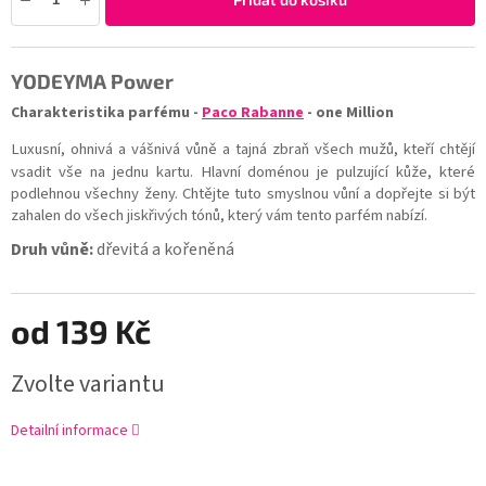
YODEYMA
Power
Charakteristika parfému -
Paco Rabanne
- one Million
Luxusní, ohnivá a vášnivá vůně a tajná zbraň všech mužů, kteří chtějí
vsadit vše na jednu kartu. Hlavní doménou je pulzující kůže, které
podlehnou všechny ženy. Chtějte tuto smyslnou vůní a dopřejte si být
zahalen do všech jiskřivých tónů, který vám tento parfém nabízí.
Druh vůně:
dřevitá a kořeněná
od
139 Kč
Zvolte variantu
Detailní informace