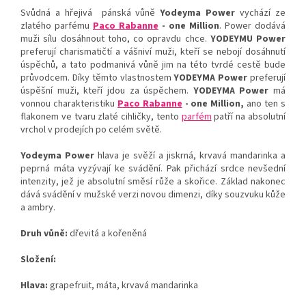
Svůdná a hřejivá pánská vůně
Yodeyma Power
vychází ze
zlatého parfému
Paco Rabanne
- one Million
. Power dodává
muži sílu dosáhnout toho, co opravdu chce.
YODEYMU Power
preferují charismatičtí a vášniví muži, kteří se nebojí dosáhnutí
úspěchů, a tato podmanivá vůně jim na této tvrdé cestě bude
průvodcem. Díky těmto vlastnostem
YODEYMA Power
preferují
úspěšní muži, kteří jdou za úspěchem.
YODEYMA Power
má
vonnou charakteristiku
Paco Rabanne
- one Million,
ano ten s
flakonem ve tvaru zlaté cihličky, tento
parfém
patří na absolutní
vrchol v prodejích po celém světě.
Yodeyma Power
hlava je svěží a jiskrná, krvavá mandarinka a
peprná máta vyzývají ke svádění. Pak přichází srdce nevšední
intenzity, jež je absolutní směsí růže a skořice. Základ nakonec
dává svádění v mužské verzi novou dimenzi, díky souzvuku kůže
a ambry.
Druh vůně:
dřevitá a kořeněná
Složení:
Hlava:
grapefruit, máta, krvavá mandarinka