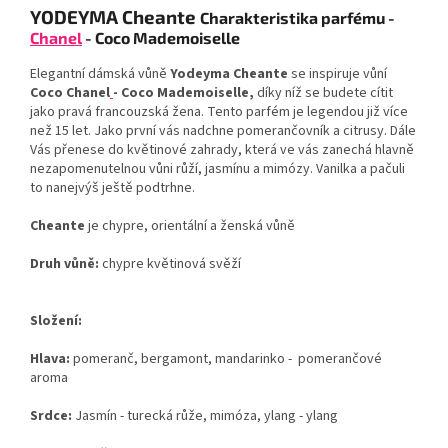
YODEYMA
Cheante
Charakteristika parfému -
Chanel
- Coco Mademoiselle
Elegantní dámská vůně
Yodeyma Cheante
se inspiruje vůní
Coco Chanel
- Coco Mademoiselle,
díky níž se budete cítit
jako pravá francouzská žena. Tento parfém je legendou již více
než 15 let. Jako první vás nadchne pomerančovník a citrusy. Dále
Vás přenese do květinové zahrady, která ve vás zanechá hlavně
nezapomenutelnou vůni růží, jasmínu a mimózy. Vanilka a pačuli
to nanejvýš ještě podtrhne.
Cheante
je chypre, orientální a ženská vůně
Druh vůně:
chypre květinová svěží
Složení:
Hlava:
pomeranč, bergamont, mandarinko - pomerančové
aroma
Srdce:
Jasmín - turecká růže, mimóza, ylang - ylang