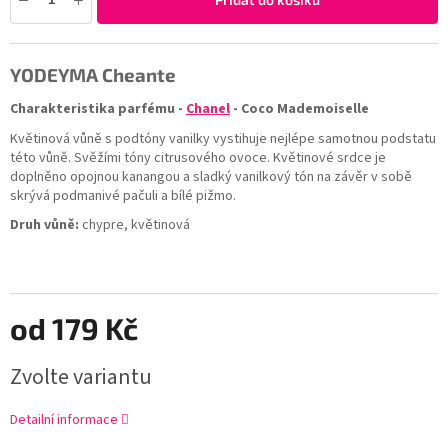
YODEYMA
Cheante
Charakteristika parfému -
Chanel
- Coco Mademoiselle
Květinová vůně s podtóny vanilky vystihuje nejlépe samotnou podstatu
této vůně. Svěžími tóny citrusového ovoce. Květinové srdce je
doplněno opojnou k
anangou
a sladký vanilkový tón na závěr v sobě
skrývá podmanivé pačuli a bílé pižmo.
Druh vůně:
chypre, květinová
od
179 Kč
Zvolte variantu
Detailní informace