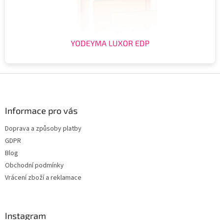
YODEYMA LUXOR EDP
Z
á
p
a
Informace pro vás
t
Doprava a způsoby platby
í
GDPR
Blog
Obchodní podmínky
Vrácení zboží a reklamace
Instagram