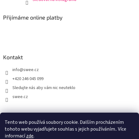
Přijímáme online platby
Kontakt
info
@
swee.cz
+420 246 045 099
Sledujte nás aby vám nic neuteklo
swee.cz
swee.sk
Tento web používá soubory cookie. Dalším procházením
tohoto webu vyjadřujete souhlas s jejich používáním.. Více
informací
zde
.