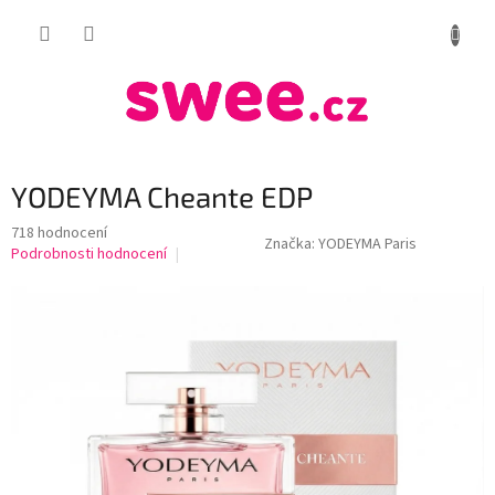
Přejít
NÁKUP
na
obsah
KOŠÍK
YODEYMA Cheante EDP
Průměrné
718 hodnocení
Značka:
YODEYMA Paris
hodnocení
Podrobnosti hodnocení
produktu
je
4,1
z
5
hvězdiček.