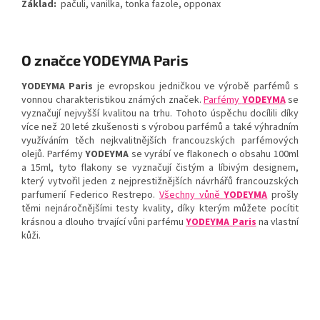
Základ:
pačuli, vanilka, tonka fazole, opponax
O značce YODEYMA Paris
YODEYMA Paris
je evropskou jedničkou ve výrobě parfémů s
vonnou charakteristikou známých značek.
Parfémy
YODEYMA
se
vyznačují nejvyšší kvalitou na trhu. Tohoto úspěchu docílili díky
více než 20 leté zkušenosti s výrobou parfémů a také výhradním
využíváním těch nejkvalitnějších francouzských parfémových
olejů. Parfémy
YODEYMA
se vyrábí ve flakonech o obsahu 100ml
a 15ml, tyto flakony se vyznačují čistým a líbivým designem,
který vytvořil jeden z nejprestižnějších návrhářů francouzských
parfumerií Federico Restrepo.
Všechny vůně
YODEYMA
prošly
těmi nejnáročnějšími testy kvality, díky kterým můžete pocítit
krásnou a dlouho trvající vůni parfému
YODEYMA Paris
na vlastní
kůži.