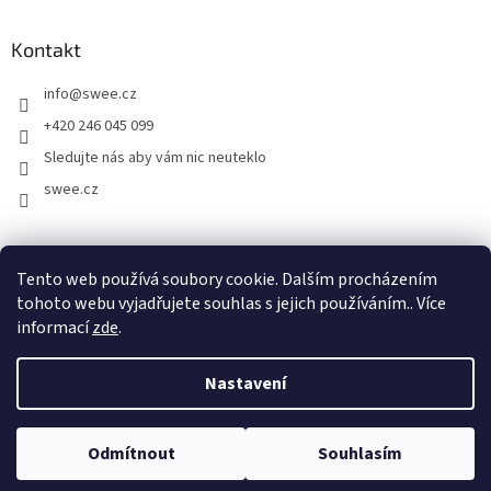
Kontakt
info
@
swee.cz
+420 246 045 099
Sledujte nás aby vám nic neuteklo
swee.cz
swee.sk
Tento web používá soubory cookie. Dalším procházením
tohoto webu vyjadřujete souhlas s jejich používáním.. Více
informací
zde
.
Vytvořil Shoptet
Nastavení
Copyright 2026
Swee.cz
. Všechna práva vyhrazena.
Upravit
Odmítnout
Souhlasím
nastavení cookies