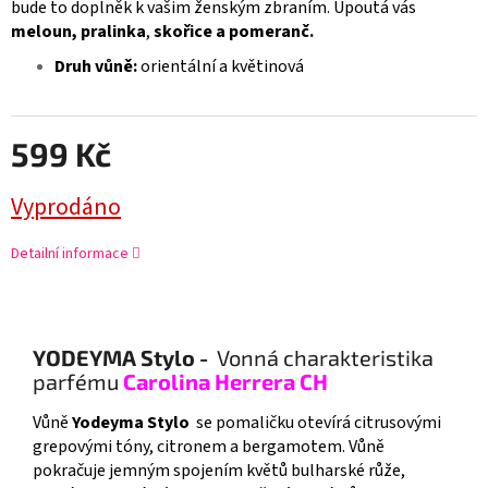
bude to doplněk k vašim ženským zbraním. Upoutá vás
meloun, pralinka
,
skořice a pomeranč.
Druh vůně:
orientální a květinová
599 Kč
Vyprodáno
Detailní informace
YODEYMA Stylo -
Vonná charakteristika
parfému
Carolina Herrera CH
Vůně
Yodeyma Stylo
se pomaličku otevírá citrusovými
grepovými tóny, citronem a bergamotem. Vůně
pokračuje jemným spojením květů bulharské růže,