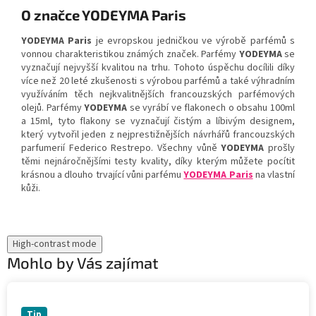
O značce YODEYMA Paris
YODEYMA Paris
je evropskou jedničkou ve výrobě parfémů s
vonnou charakteristikou známých značek. Parfémy
YODEYMA
se
vyznačují nejvyšší kvalitou na trhu. Tohoto úspěchu docílili díky
více než 20 leté zkušenosti s výrobou parfémů a také výhradním
využíváním těch nejkvalitnějších francouzských parfémových
olejů. Parfémy
YODEYMA
se vyrábí ve flakonech o obsahu 100ml
a 15ml, tyto flakony se vyznačují čistým a líbivým designem,
který vytvořil jeden z nejprestižnějších návrhářů francouzských
parfumerií Federico Restrepo. Všechny vůně
YODEYMA
prošly
těmi nejnáročnějšími testy kvality, díky kterým můžete pocítit
krásnou a dlouho trvající vůni parfému
YODEYMA Paris
na vlastní
kůži.
High-contrast mode
Mohlo by Vás zajímat
Tip