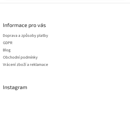
Z
á
p
a
Informace pro vás
t
Doprava a způsoby platby
í
GDPR
Blog
Obchodní podmínky
Vrácení zboží a reklamace
Instagram