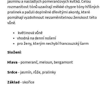
jasmínu a nasládlých pomerančových kvítků. Celou
rozmanitost tónů uzavírají měkké chypre tóny hříšných
pralinek a pačuli doplněné dřevitými akordy, které
pomáhají vyzdvihnout nezaměnitelnou ženskost této
vůně.
květinová vůně
vhodná na denní nošení
pro ženy, kterým nechybí francouzský šarm
Složení:
Hlava
- pomeranč, meloun, bergamont
Srdce
- jasmín, růže, pralinky
Základ
- skořice