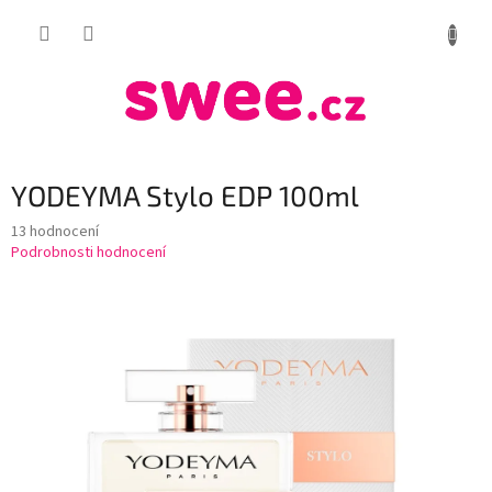
Přejít
NÁKUP
na
obsah
KOŠÍK
YODEYMA Stylo EDP 100ml
Průměrné
13 hodnocení
hodnocení
Podrobnosti hodnocení
produktu
je
3,8
z
5
hvězdiček.