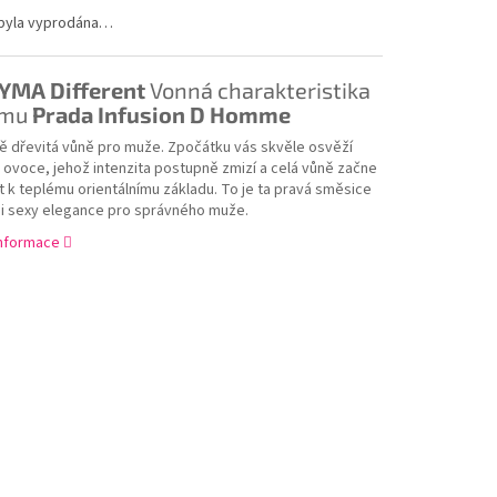
 byla vyprodána…
YMA Different
Vonná charakteristika
ému
Prada Infusion D Homme
ně dřevitá vůně pro muže. Zpočátku vás skvěle osvěží
 ovoce, jehož intenzita postupně zmizí a celá vůně začne
 k teplému orientálnímu základu. To je ta pravá směsice
 i sexy elegance pro správného muže.
informace