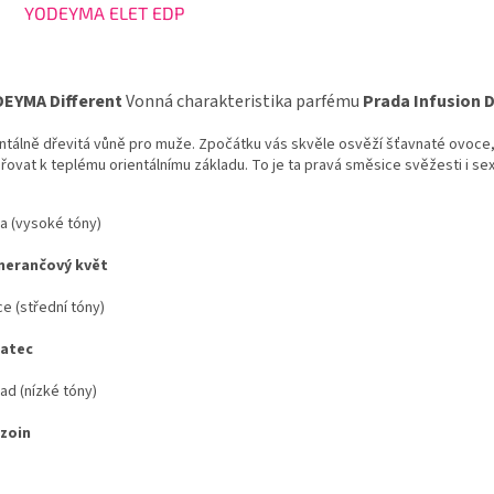
YODEYMA ELET EDP
EYMA Different
Vonná charakteristika parfému
Prada Infusion
ntálně dřevitá vůně pro muže. Zpočátku vás skvěle osvěží šťavnaté ovoce,
ovat k teplému orientálnímu základu. To je ta pravá směsice svěžesti i s
a (vysoké tóny)
erančový květ
e (střední tóny)
atec
ad (nízké tóny)
zoin