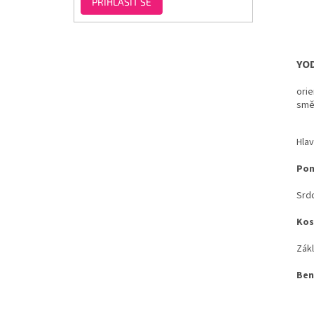
PŘIHLÁSIT SE
YOD
orie
směř
Hlav
Pom
Srdc
Kos
Zákl
Ben