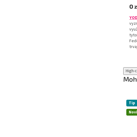
O 
YOD
vyzn
vyu
tyt
Fed
trva
High-
Mohl
Tip
Nov