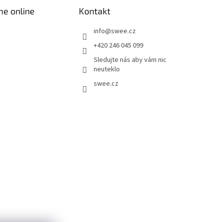
me online
Kontakt
info
@
swee.cz
+420 246 045 099
Sledujte nás aby vám nic
neuteklo
swee.cz