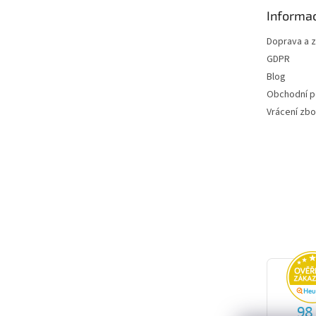
t
Informac
í
Doprava a 
GDPR
Blog
Obchodní 
Vrácení zbo