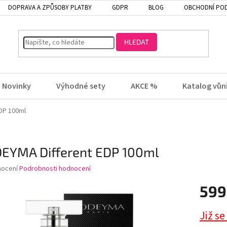
DOPRAVA A ZPŮSOBY PLATBY
GDPR
BLOG
OBCHODNÍ PO
HLEDAT
Novinky
Výhodné sety
AKCE %
Katalog vůn
DP 100ml
EYMA Different EDP 100ml
né
nocení
Podrobnosti hodnocení
ení
599
tu
Již se