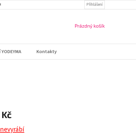
DMÍNKY
VRÁCENÍ ZBOŽÍ A REKLAMACE
Přihlášení
NÁKUPNÍ
Prázdný košík
KOŠÍK
í YODEYMA
Kontakty
 Kč
 nevyrábí