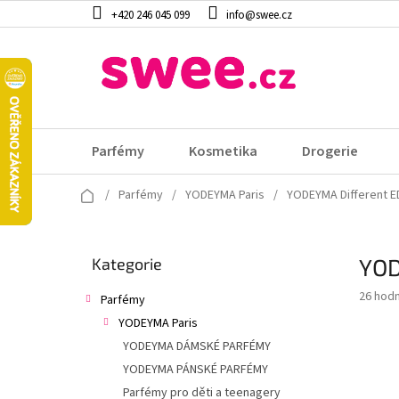
Přejít
+420 246 045 099
info@swee.cz
na
obsah
Parfémy
Kosmetika
Drogerie
Domů
/
Parfémy
/
YODEYMA Paris
/
YODEYMA Different E
P
YOD
Přeskočit
Kategorie
o
kategorie
s
Průměr
26 hod
Parfémy
t
hodnoc
YODEYMA Paris
r
produk
a
YODEYMA DÁMSKÉ PARFÉMY
je
4,2
n
YODEYMA PÁNSKÉ PARFÉMY
z
n
Parfémy pro děti a teenagery
5