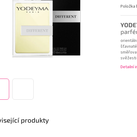
ek.
Položka
YODE
parf
orientál
šťavnaté
směřovat
svěžesti
Detailní 
isející produkty