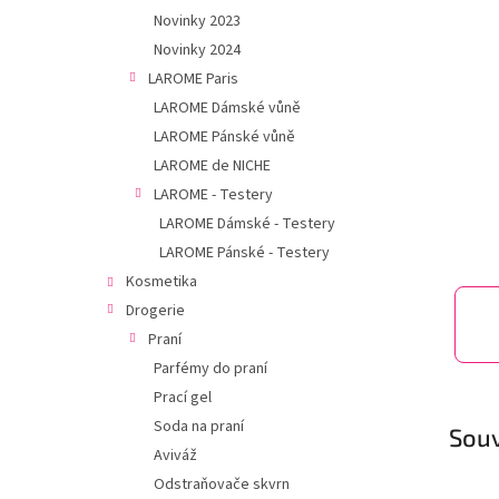
í
hvězdič
Novinky 2023
p
Novinky 2024
a
n
LAROME Paris
e
LAROME Dámské vůně
l
LAROME Pánské vůně
LAROME de NICHE
LAROME - Testery
LAROME Dámské - Testery
LAROME Pánské - Testery
Kosmetika
Drogerie
Praní
Parfémy do praní
Prací gel
Soda na praní
Souv
Aviváž
Odstraňovače skvrn