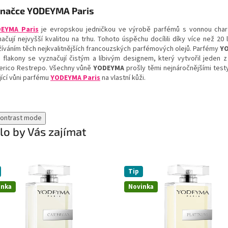
značce YODEYMA Paris
EYMA Paris
je evropskou jedničkou ve výrobě parfémů s vonnou char
ačují nejvyšší kvalitou na trhu. Tohoto úspěchu docílili díky více než 
žíváním těch nejkvalitnějších francouzských parfémových olejů. Parfémy
Y
o flakony se vyznačují čistým a líbivým designem, který vytvořil jeden z
erico Restrepo. Všechny vůně
YODEYMA
prošly těmi nejnáročnějšími testy
jící vůni parfému
YODEYMA Paris
na vlastní kůži.
contrast mode
o by Vás zajímat
Tip
inka
Novinka