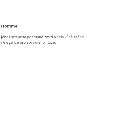
 D Homme
 jehož intenzita postupně zmizí a celá vůně začne
exy elegance pro správného muže.