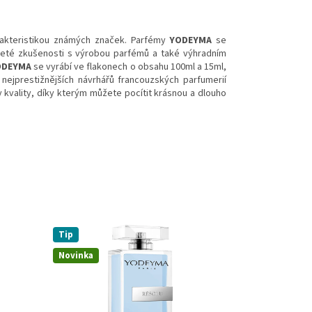
akteristikou známých značek. Parfémy
YODEYMA
se
20 leté zkušenosti s výrobou parfémů a také výhradním
ODEYMA
se vyrábí ve flakonech o obsahu 100ml a 15ml,
 nejprestižnějších návrhářů francouzských parfumerií
 kvality, díky kterým můžete pocítit krásnou a dlouho
Tip
Novinka