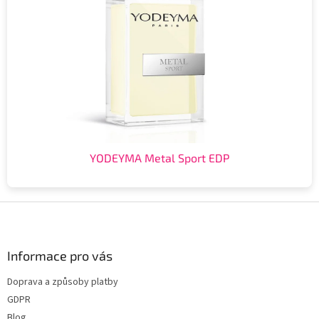
YODEYMA Metal Sport EDP
Z
á
p
a
Informace pro vás
t
Doprava a způsoby platby
í
GDPR
Blog