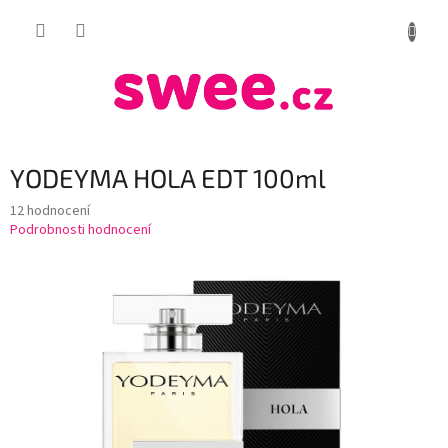
Přejít
NÁKUP
na
obsah
KOŠÍK
YODEYMA HOLA EDT 100ml
Průměrné
12 hodnocení
hodnocení
Podrobnosti hodnocení
produktu
je
4,6
z
5
hvězdiček.