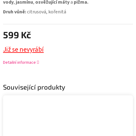
vody
,
jasmínu
,
osvěžující máty
a
pižma.
Druh vůně:
citrusová, kořenitá
599 Kč
Již se nevyrábí
Detailní informace
Související produkty