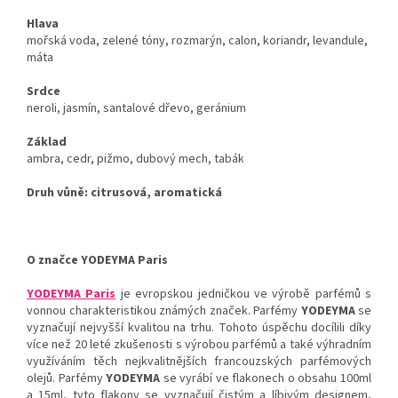
Hlava
mořská voda, zelené tóny, rozmarýn, calon, koriandr, levandule,
máta
Srdce
neroli, jasmín, santalové dřevo, geránium
Základ
ambra, cedr, pižmo, dubový mech, tabák
Druh vůně:
citrusová, aromatická
O značce YODEYMA Paris
YODEYMA Paris
je evropskou jedničkou ve výrobě parfémů s
vonnou charakteristikou známých značek. Parfémy
YODEYMA
se
vyznačují nejvyšší kvalitou na trhu. Tohoto úspěchu docílili díky
více než 20 leté zkušenosti s výrobou parfémů a také výhradním
využíváním těch nejkvalitnějších francouzských parfémových
olejů. Parfémy
YODEYMA
se vyrábí ve flakonech o obsahu 100ml
a 15ml, tyto flakony se vyznačují čistým a líbivým designem,