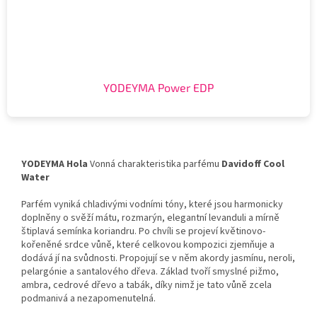
YODEYMA Power EDP
YODEYMA Hola
Vonná charakteristika parfému
Davidoff Cool
Water
Parfém vyniká chladivými vodními tóny, které jsou harmonicky
doplněny o svěží mátu, rozmarýn, elegantní levanduli a mírně
štiplavá semínka koriandru. Po chvíli se projeví květinovo-
kořeněné srdce vůně, které celkovou kompozici zjemňuje a
dodává jí na svůdnosti. Propojují se v něm akordy jasmínu, neroli,
pelargónie a santalového dřeva. Základ tvoří smyslné pižmo,
ambra, cedrové dřevo a tabák, díky nimž je tato vůně zcela
podmanivá a nezapomenutelná.