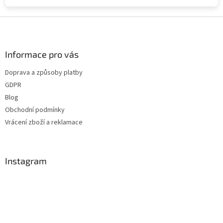
Z
á
p
a
Informace pro vás
t
Doprava a způsoby platby
í
GDPR
Blog
Obchodní podmínky
Vrácení zboží a reklamace
Instagram