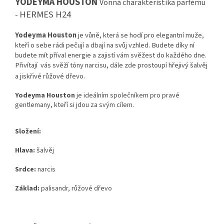
YODEYMA HOUSTON
Vonná charakteristika parfému
HERMES H24
-
Yodeyma Houston
je vůně, která se hodí pro elegantní muže,
kteří o sebe rádi pečují a dbají na svůj vzhled. Budete díky ní
budete mít příval energie a zajistí vám svěžest do každého dne.
Přivítají vás svěží tóny narcisu, dále zde prostoupí hřejivý šalvěj
a jiskřivé růžové dřevo.
Yodeyma Houston
je ideálním společníkem pro pravé
gentlemany, kteří si jdou za svým cílem.
Složení:
Hlava:
šalvěj
Srdce:
narcis
Základ:
palisandr, růžové dřevo