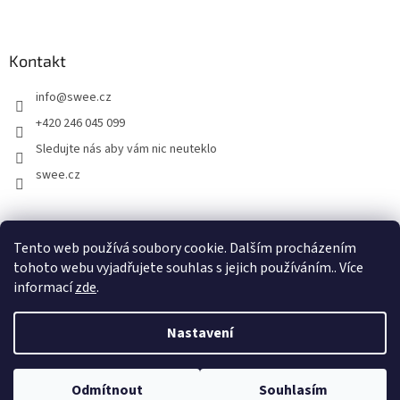
Kontakt
info
@
swee.cz
+420 246 045 099
Sledujte nás aby vám nic neuteklo
swee.cz
swee.sk
Tento web používá soubory cookie. Dalším procházením
tohoto webu vyjadřujete souhlas s jejich používáním.. Více
informací
zde
.
Vytvořil Shoptet
Nastavení
Copyright 2026
Swee.cz
. Všechna práva vyhrazena.
Upravit
Odmítnout
Souhlasím
nastavení cookies