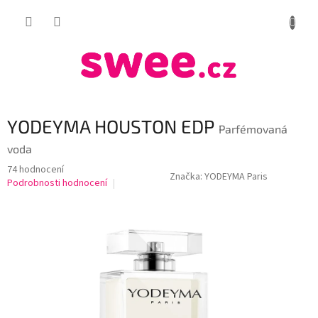
Přejít
NÁKUP
na
obsah
KOŠÍK
YODEYMA HOUSTON EDP
Parfémovaná
voda
Průměrné
74 hodnocení
Značka:
YODEYMA Paris
hodnocení
Podrobnosti hodnocení
produktu
je
3,8
z
5
hvězdiček.