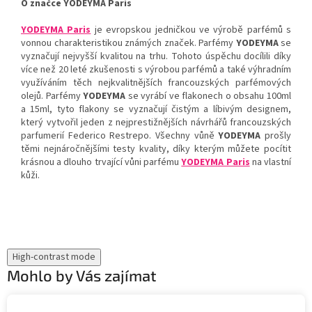
O značce YODEYMA Paris
YODEYMA Paris
je evropskou jedničkou ve výrobě parfémů s
vonnou charakteristikou známých značek. Parfémy
YODEYMA
se
vyznačují nejvyšší kvalitou na trhu. Tohoto úspěchu docílili díky
více než 20 leté zkušenosti s výrobou parfémů a také výhradním
využíváním těch nejkvalitnějších francouzských parfémových
olejů. Parfémy
YODEYMA
se vyrábí ve flakonech o obsahu 100ml
a 15ml, tyto flakony se vyznačují čistým a líbivým designem,
který vytvořil jeden z nejprestižnějších návrhářů francouzských
parfumerií Federico Restrepo. Všechny vůně
YODEYMA
prošly
těmi nejnáročnějšími testy kvality, díky kterým můžete pocítit
krásnou a dlouho trvající vůni parfému
YODEYMA Paris
na vlastní
kůži.
High-contrast mode
Mohlo by Vás zajímat