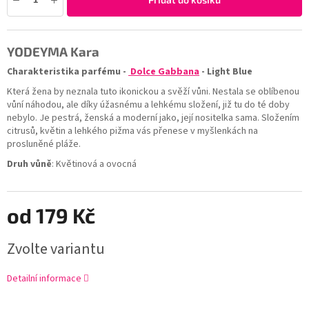
YODEYMA
Kara
Charakteristika parfému -
Dolce Gabbana
- Light Blue
Která žena by neznala tuto ikonickou a svěží vůni. Nestala se oblíbenou
vůní náhodou, ale díky úžasnému a lehkému složení, již tu do té doby
nebylo. Je pestrá, ženská a moderní jako, její nositelka sama. Složením
citrusů, květin a lehkého pižma vás přenese v myšlenkách na
prosluněné pláže.
Druh vůně
: Květinová a ovocná
od
179 Kč
Zvolte variantu
Detailní informace