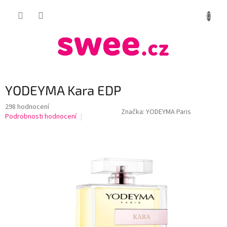
Přejít
NÁKUP
na
obsah
KOŠÍK
YODEYMA Kara EDP
Průměrné
298 hodnocení
Značka:
YODEYMA Paris
hodnocení
Podrobnosti hodnocení
produktu
je
4,2
z
5
hvězdiček.