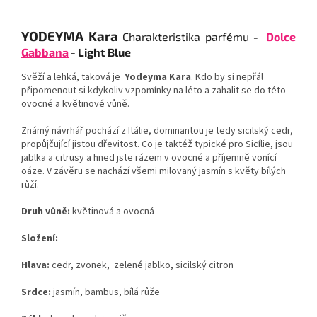
YODEYMA
Kara
Charakteristika parfému
-
Dolce
Gabbana
- Light Blue
Svěží a lehká, taková je
Yodeyma Kara
. Kdo by si nepřál
připomenout si kdykoliv vzpomínky na léto a zahalit se do této
ovocné a květinové vůně.
Známý návrhář pochází z Itálie, dominantou je tedy sicilský cedr,
propůjčující jistou dřevitost. Co je taktéž typické pro Sicílie, jsou
jablka a citrusy a hned jste rázem v ovocné a příjemně vonící
oáze. V závěru se nachází všemi milovaný jasmín s květy bílých
růží.
Druh vůně:
květinová a ovocná
Složení:
Hlava:
cedr, zvonek, zelené jablko, sicilský citron
Srdce:
jasmín, bambus, bílá růže