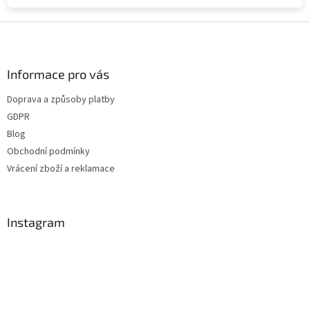
Z
á
p
a
Informace pro vás
t
Doprava a způsoby platby
í
GDPR
Blog
Obchodní podmínky
Vrácení zboží a reklamace
Instagram