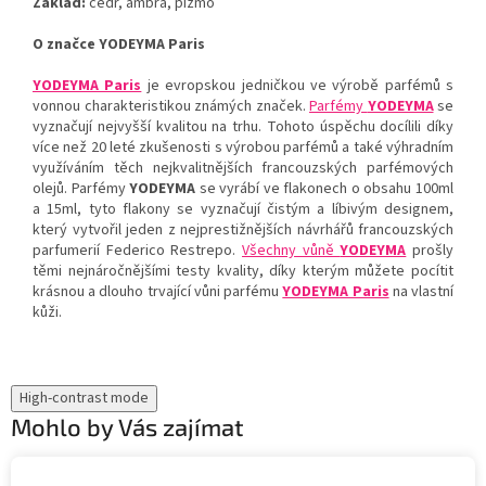
Základ:
cedr, ambra, pižmo
O značce YODEYMA Paris
YODEYMA Paris
je evropskou jedničkou ve výrobě parfémů s
vonnou charakteristikou známých značek.
Parfémy
YODEYMA
se
vyznačují nejvyšší kvalitou na trhu. Tohoto úspěchu docílili díky
více než 20 leté zkušenosti s výrobou parfémů a také výhradním
využíváním těch nejkvalitnějších francouzských parfémových
olejů. Parfémy
YODEYMA
se vyrábí ve flakonech o obsahu 100ml
a 15ml, tyto flakony se vyznačují čistým a líbivým designem,
který vytvořil jeden z nejprestižnějších návrhářů francouzských
parfumerií Federico Restrepo.
Všechny vůně
YODEYMA
prošly
těmi nejnáročnějšími testy kvality, díky kterým můžete pocítit
krásnou a dlouho trvající vůni parfému
YODEYMA Paris
na vlastní
kůži.
High-contrast mode
Mohlo by Vás zajímat