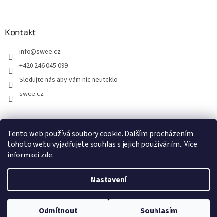
Kontakt
info
@
swee.cz
+420 246 045 099
Sledujte nás aby vám nic neuteklo
swee.cz
swee.sk
Tento web používá soubory cookie. Dalším procházením
tohoto webu vyjadřujete souhlas s jejich používáním.. Více
informací
zde
.
Vytvořil Shoptet
Nastavení
Copyright 2026
Swee.cz
. Všechna práva vyhrazena.
Upravit
Odmítnout
Souhlasím
nastavení cookies