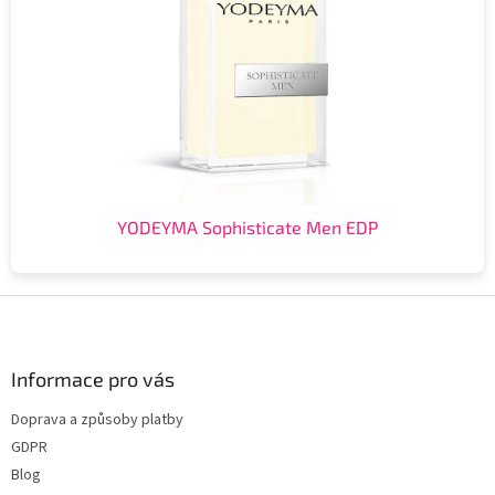
YODEYMA Sophisticate Men EDP
Z
á
p
a
Informace pro vás
t
Doprava a způsoby platby
í
GDPR
Blog