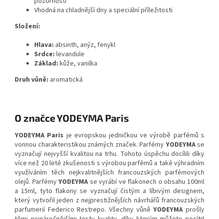
pozornosti
Vhodná na chladnější dny a speciální příležitosti
Složení:
Hlava:
absinth, anýz, fenykl
Srdce:
levandule
Základ:
kůže, vanilka
Druh vůně:
aromatická
O značce YODEYMA Paris
YODEYMA Paris
je evropskou jedničkou ve výrobě parfémů s
vonnou charakteristikou známých značek. Parfémy
YODEYMA
se
vyznačují nejvyšší kvalitou na trhu. Tohoto úspěchu docílili díky
více než 20 leté zkušenosti s výrobou parfémů a také výhradním
využíváním těch nejkvalitnějších francouzských parfémových
olejů. Parfémy
YODEYMA
se vyrábí ve flakonech o obsahu 100ml
a 15ml, tyto flakony se vyznačují čistým a líbivým designem,
který vytvořil jeden z nejprestižnějších návrhářů francouzských
parfumerií Federico Restrepo. Všechny vůně
YODEYMA
prošly