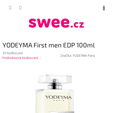
Přejít
NÁKUP
na
obsah
KOŠÍK
YODEYMA First men EDP 100ml
Průměrné
25 hodnocení
Značka:
YODEYMA Paris
hodnocení
Podrobnosti hodnocení
produktu
je
4,6
z
5
hvězdiček.