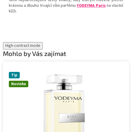
těmi nejnáročnějšími testy kvality, díky kterým můžete pocítit
krásnou a dlouho trvající vůni parfému
YODEYMA Paris
na vlastní
kůži.
High-contrast mode
Mohlo by Vás zajímat
Tip
Novinka