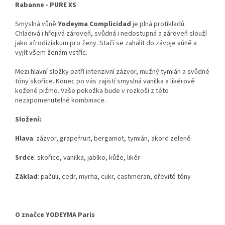
Rabanne - PURE XS
Smyslná vůně
Yodeyma Complicidad
je plná protikladů.
Chladivá i hřejivá zároveň, svůdná i nedostupná a zároveň slouží
jako afrodiziakum pro ženy. Stačí se zahalit do závoje vůně a
vyjít všem ženám vstříc.
Mezi hlavní složky patří intenzivní zázvor, mužný tymián a svůdné
tóny skořice. Konec po vás zajistí smyslná vanilka a likérově
kožené pižmo. Vaše pokožka bude v rozkoši z této
nezapomenutelné kombinace.
Složení:
Hlava
: zázvor, grapefruit, bergamot, tymián, akord zeleně
Srdce
: skořice, vanilka, jablko, kůže, likér
Základ
: pačuli, cedr, myrha, cukr, cashmeran, dřevité tóny
O značce YODEYMA Paris