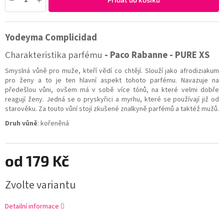
Yodeyma Complicidad
Charakteristika parfému
- Paco Rabanne - PURE XS
Smyslná vůně pro muže, kteří vědí co chtějí. Slouží jako afrodiziakum
pro ženy a to je ten hlavní aspekt tohoto parfému. Navazuje na
předešlou vůni, ovšem má v sobě více tónů, na které velmi dobře
reagují ženy. Jedná se o pryskyřici a myrhu, které se používají již od
starověku. Za touto vůní stojí zkušené znalkyně parfémů a taktéž mužů.
Druh vůně
: kořeněná
od
179 Kč
Zvolte variantu
Detailní informace