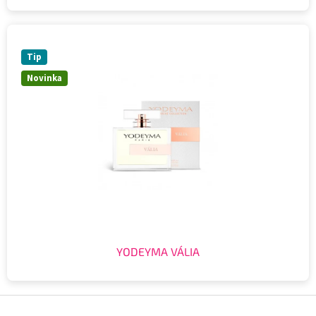
Tip
Novinka
YODEYMA VÁLIA
Z