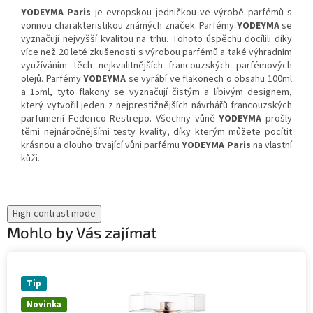
YODEYMA Paris
je evropskou jedničkou ve výrobě parfémů s
vonnou charakteristikou známých značek. Parfémy
YODEYMA
se
vyznačují nejvyšší kvalitou na trhu. Tohoto úspěchu docílili díky
více než 20 leté zkušenosti s výrobou parfémů a také výhradním
využíváním těch nejkvalitnějších francouzských parfémových
olejů. Parfémy
YODEYMA
se vyrábí ve flakonech o obsahu 100ml
a 15ml, tyto flakony se vyznačují čistým a líbivým designem,
který vytvořil jeden z nejprestižnějších návrhářů francouzských
parfumerií Federico Restrepo. Všechny vůně
YODEYMA
prošly
těmi nejnáročnějšími testy kvality, díky kterým můžete pocítit
krásnou a dlouho trvající vůni parfému
YODEYMA Paris
na vlastní
kůži.
High-contrast mode
Mohlo by Vás zajímat
Tip
Novinka