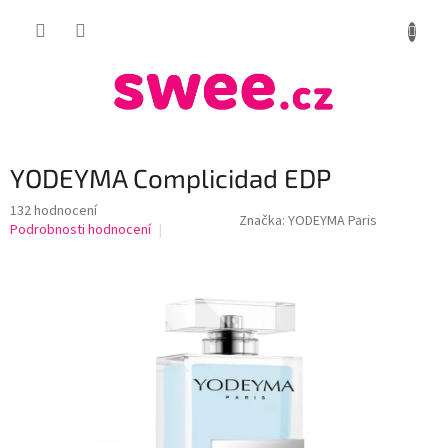
Přejít
NÁKUP
na
obsah
KOŠÍK
YODEYMA Complicidad EDP
Průměrné
132 hodnocení
Značka:
YODEYMA Paris
hodnocení
Podrobnosti hodnocení
produktu
je
4,3
z
5
hvězdiček.