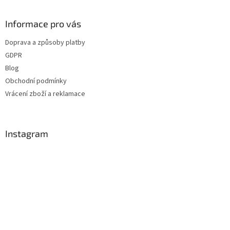
á
p
a
Informace pro vás
t
Doprava a způsoby platby
í
GDPR
Blog
Obchodní podmínky
Vrácení zboží a reklamace
Instagram