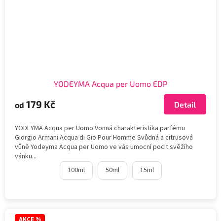
YODEYMA Acqua per Uomo EDP
179 Kč
Detail
od
YODEYMA Acqua per Uomo Vonná charakteristika parfému
Giorgio Armani Acqua di Gio Pour Homme Svůdná a citrusová
vůně Yodeyma Acqua per Uomo ve vás umocní pocit svěžího
vánku...
100ml
50ml
15ml
AKCE %