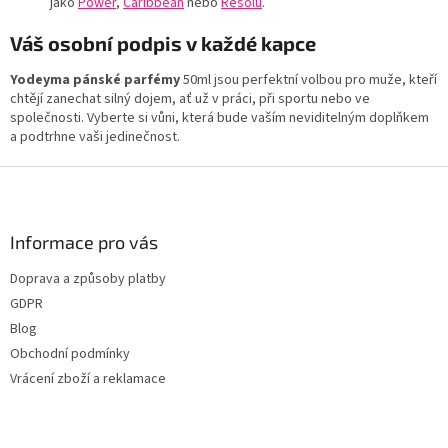
jako
Power
,
Caribbean
nebo
Resolú
.
Váš osobní podpis v každé kapce
Yodeyma pánské parfémy
50ml jsou perfektní volbou pro muže, kteří
chtějí zanechat silný dojem, ať už v práci, při sportu nebo ve
společnosti. Vyberte si vůni, která bude vaším neviditelným doplňkem
a podtrhne vaši jedinečnost.
Z
á
p
a
Informace pro vás
t
Doprava a způsoby platby
í
GDPR
Blog
Obchodní podmínky
Vrácení zboží a reklamace