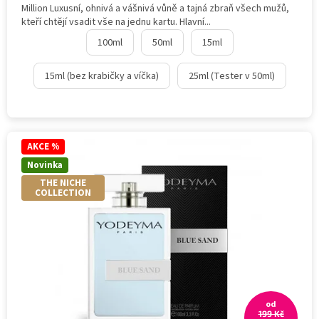
Million Luxusní, ohnivá a vášnivá vůně a tajná zbraň všech mužů,
kteří chtějí vsadit vše na jednu kartu. Hlavní...
100ml
50ml
15ml
15ml (bez krabičky a víčka)
25ml (Tester v 50ml)
AKCE %
Novinka
THE NICHE
COLLECTION
od
199 Kč