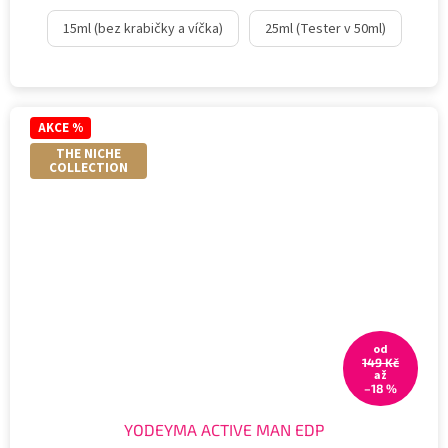
15ml (bez krabičky a víčka)
25ml (Tester v 50ml)
AKCE %
THE NICHE
COLLECTION
od
149 Kč
až
–18 %
YODEYMA ACTIVE MAN EDP