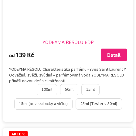
YODEYMA RÉSOLU EDP
139 Kč
Detail
od
YODEYMA RÉSOLU Charakteristika parfému - Yves Saint Laurent Y
Odvážná, svěží, svůdná – parfémovaná voda YODEYMA RÉSOLU
přináší novou definici můžnosti.
100ml
50ml
15ml
15ml (bez krabičky a víčka)
25ml (Tester v 50ml)
AKCE %