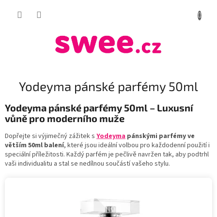
Přejít
NÁKUP
na
obsah
KOŠÍK
Yodeyma pánské parfémy 50ml
Yodeyma pánské parfémy 50ml – Luxusní
vůně pro moderního muže
Dopřejte si výjimečný zážitek s
Yodeyma
pánskými parfémy ve
větším 50ml balení
, které jsou ideální volbou pro každodenní použití i
speciální příležitosti. Každý parfém je pečlivě navržen tak, aby podtrhl
vaši individualitu a stal se nedílnou součástí vašeho stylu.
V
ý
p
i