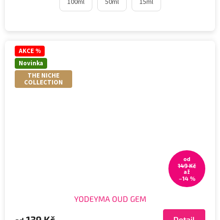
100ml
50ml
15ml
AKCE %
Novinka
THE NICHE
COLLECTION
od
149 Kč
až
–14 %
YODEYMA OUD GEM
139 Kč
Detail