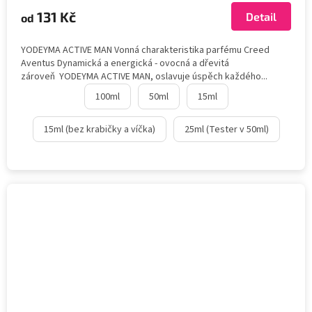
131 Kč
Detail
od
YODEYMA ACTIVE MAN Vonná charakteristika parfému Creed
Aventus Dynamická a energická - ovocná a dřevitá
zároveň YODEYMA ACTIVE MAN, oslavuje úspěch každého...
100ml
50ml
15ml
15ml (bez krabičky a víčka)
25ml (Tester v 50ml)