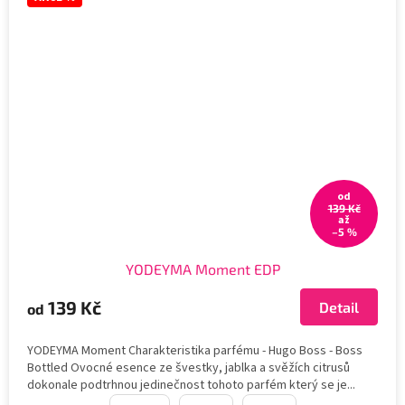
od
139 Kč
až
–5 %
YODEYMA Moment EDP
139 Kč
Detail
od
YODEYMA Moment Charakteristika parfému - Hugo Boss - Boss
Bottled Ovocné esence ze švestky, jablka a svěžích citrusů
dokonale podtrhnou jedinečnost tohoto parfém který se je...