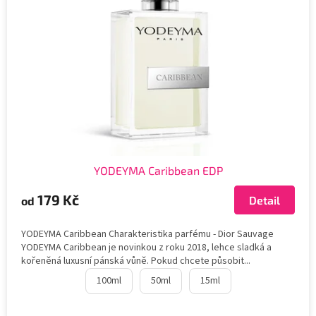
s
p
r
o
d
u
k
t
ů
YODEYMA Caribbean EDP
179 Kč
Detail
od
YODEYMA Caribbean Charakteristika parfému - Dior Sauvage
YODEYMA Caribbean je novinkou z roku 2018, lehce sladká a
kořeněná luxusní pánská vůně. Pokud chcete působit...
100ml
50ml
15ml