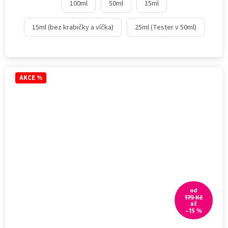
100ml
50ml
15ml
15ml (bez krabičky a víčka)
25ml (Tester v 50ml)
AKCE %
od
179 Kč
až
–15 %