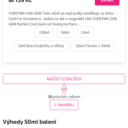
od
YODEYMA OUD GEM Tato vůně se nejčastěji zaměňuje za Initio -
Oud For Greatness. Jedná se ale o originální vůni YODEYMA OUD
GEM Parfém Oud Gem od Yodeyma Paris...
100ml
50ml
15ml
15ml (bez krabičky a víčka)
25ml (Tester v 50ml)
NAČÍST 12 DALŠÍCH
S
1
3
t
O
r
25
položek celkem
v
á
l
NAHORU
n
á
k
d
o
v
Výhody 50ml balení
a
á
c