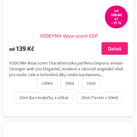
od
139 Kč
až
–15 %
YODEYMA Wow scent EDP
139 Kč
Detail
od
YODEYMA Wow scent Charakteristika parfému Emporio armani -
Stronger with you Elegantní, moderní a zároveň originální vůně
pro muže. Lehce kořeněná díky směsi kardamonu,...
100ml
50ml
15ml
15ml (bez krabičky a víčka)
25ml (Tester v 50ml)