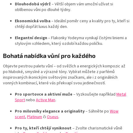
n
í
Dlouhodobá výdrž
– Větší objem vám umožní užívat si
í
p
oblíbenou vůni po dlouhé týdny.
r
v
Ekonomická volba
– Ideální poměr ceny a kvality pro ty, kteří si
k
chtějí dopřát luxus každý den.
y
v
Elegantní design
– Flakonky Yodeyma vynikají čistými liniemi a
ý
stylovým vzhledem, který ozdobí každou poličku.
p
i
Bohatá nabídka vůní pro každého
s
u
Objevte pestrou paletu vůní – od svěžích a energických kompozic až
po hluboké, smyslné a výrazné tóny. Vybírat můžete z parfémů
inspirovaných ikonickými světovými značkami, ale i z originálních
vonných kombinací, které vás překvapí svou jedinečností.
Pro sportovce a aktivní muže
– Vyzkoušejte například
Metal
Sport
nebo
Active Man
.
Pro milovníky elegance a originality
– Sáhněte po
Wow
scent
,
Platinum
či
Oseus
.
Pro ty, kteří chtějí vyniknout
– Zvolte charismatické vůně