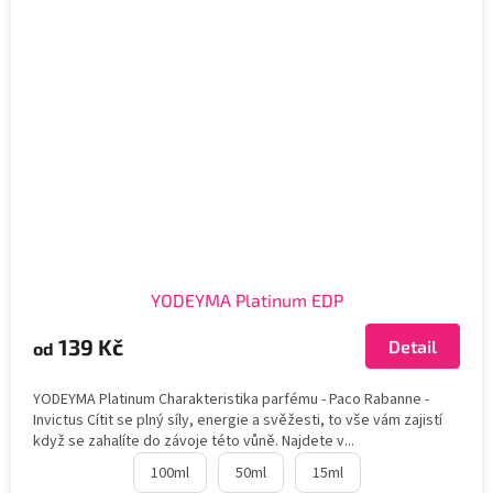
YODEYMA Platinum EDP
139 Kč
Detail
od
YODEYMA Platinum Charakteristika parfému - Paco Rabanne -
Invictus Cítit se plný síly, energie a svěžesti, to vše vám zajistí
když se zahalíte do závoje této vůně. Najdete v...
100ml
50ml
15ml