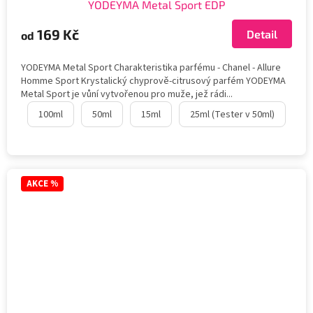
YODEYMA Metal Sport EDP
169 Kč
Detail
od
YODEYMA Metal Sport Charakteristika parfému - Chanel - Allure
Homme Sport Krystalický chyprově-citrusový parfém YODEYMA
Metal Sport je vůní vytvořenou pro muže, jež rádi...
100ml
50ml
15ml
25ml (Tester v 50ml)
AKCE %