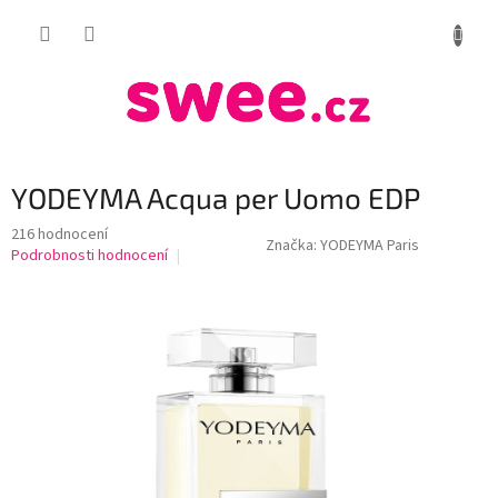
Přejít
NÁKUP
na
obsah
KOŠÍK
YODEYMA Acqua per Uomo EDP
Průměrné
216 hodnocení
Značka:
YODEYMA Paris
hodnocení
Podrobnosti hodnocení
produktu
je
4,1
z
5
hvězdiček.