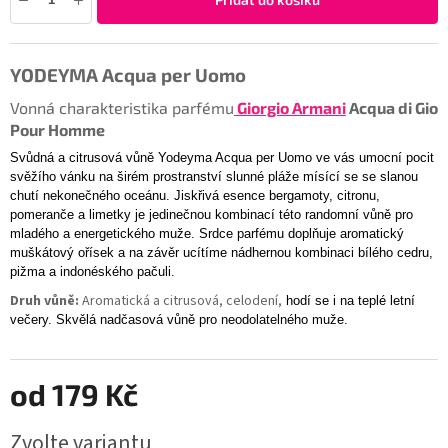
YODEYMA Acqua per Uomo
Vonná charakteristika parfému
Giorgio Armani
Acqua di Gio
Pour Homme
Svůdná a citrusová vůně
Yodeyma Acqua per Uomo ve vás umocní pocit
svěžího vánku na širém prostranství slunné pláže mísící se se slanou
chutí nekonečného oceánu. Jiskřivá esence bergamoty, citronu,
pomeranče a limetky je jedinečnou kombinací této randomní vůně pro
mladého a energetického muže. Srdce parfému doplňuje aromatický
muškátový ořísek a na závěr ucítíme nádhernou kombinaci bílého cedru,
pižma a indonéského pačuli.
Druh vůně:
Aromatická a citrusová, celodení,
hodí se i na teplé letní
večery. Skvělá nadčasová vůně pro neodolatelného muže.
od
179 Kč
Zvolte variantu