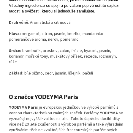
Všechny ingredience se spojí a po vašem poprvé ucítíte explozi
radosti a svěžesti, kterou si jednoduše zamilujete.
Druh vůně
: Aromatická a citrusová
Hlava:
bergamot, citron, jasmín, limetka, mandarinko-
pomerančové aroma, neroli, pomeranč
Srdce:
brambořík, broskev, calon, frézie, hyacint, jasmín,
koriandr, mořské tóny, muškátový oříšek, rezeda, rozmarýn,
růže
Základ:
bílé pižmo, cedr, jasmín, lišejník, pačuli
O značce YODEYMA Paris
YODEYMA Paris
je evropskou jedničkou ve výrobě parfémů s
vonnou charakteristikou známých značek. Parfémy
YODEYMA
se
vyznačují nejvyšší kvalitou na trhu. Tohoto úspěchu docílili díky
více než 20 leté zkušenosti s výrobou parfémů a také výhradním
využíváním těch nejkvalitnějších francouzských parfémových