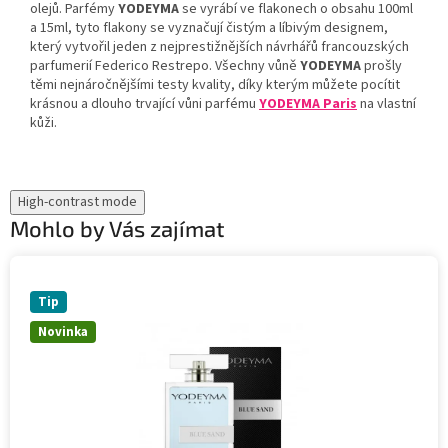
olejů. Parfémy
YODEYMA
se vyrábí ve flakonech o obsahu 100ml
a 15ml, tyto flakony se vyznačují čistým a líbivým designem,
který vytvořil jeden z nejprestižnějších návrhářů francouzských
parfumerií Federico Restrepo. Všechny vůně
YODEYMA
prošly
těmi nejnáročnějšími testy kvality, díky kterým můžete pocítit
krásnou a dlouho trvající vůni parfému
YODEYMA Paris
na vlastní
kůži.
High-contrast mode
Mohlo by Vás zajímat
Tip
Novinka