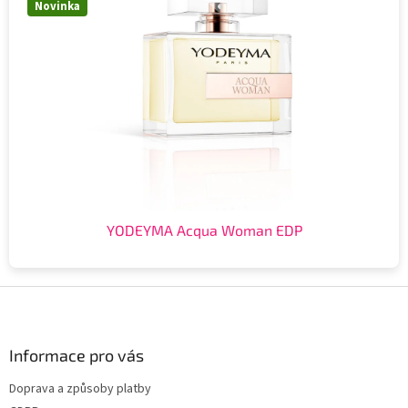
Novinka
YODEYMA Acqua Woman EDP
Z
á
p
a
Informace pro vás
t
Doprava a způsoby platby
í