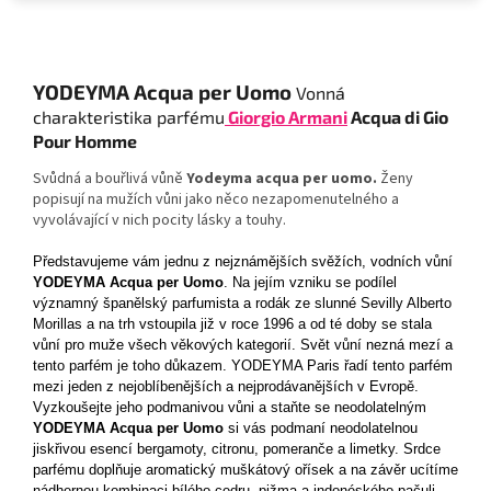
YODEYMA Acqua per Uomo
Vonná
charakteristika parfému
Giorgio Armani
Acqua di Gio
Pour Homme
Svůdná a bouřlivá vůně
Yodeyma acqua per uomo.
Ženy
popisují na mužích vůni jako něco nezapomenutelného a
vyvolávající v nich pocity lásky a touhy.
Představujeme vám jednu z nejznámějších svěžích, vodních vůní
YODEYMA Acqua per Uomo
. Na jejím vzniku se podílel
významný španělský parfumista a rodák ze slunné Sevilly Alberto
Morillas a na trh vstoupila již v roce 1996 a od té doby se stala
vůní pro muže všech věkových kategorií. Svět vůní nezná mezí a
tento parfém je toho důkazem. YODEYMA Paris řadí tento parfém
mezi jeden z nejoblíbenějších a nejprodávanějších v Evropě.
Vyzkoušejte jeho podmanivou vůni a staňte se neodolatelným
YODEYMA Acqua per Uomo
si vás podmaní neodolatelnou
jiskřivou esencí bergamoty, citronu, pomeranče a limetky. Srdce
parfému doplňuje aromatický muškátový ořísek a na závěr ucítíme
nádhernou kombinaci bílého cedru, pižma a indonéského pačuli.