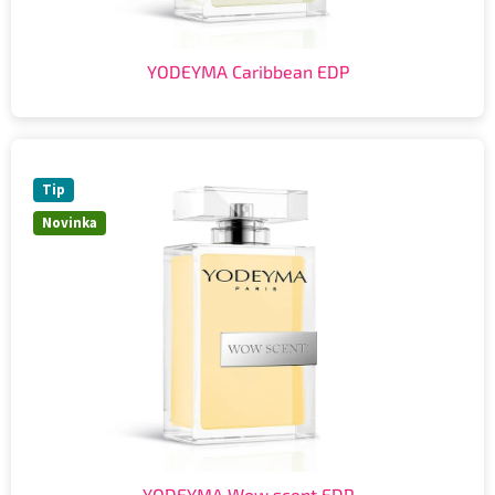
YODEYMA Caribbean EDP
Tip
Novinka
YODEYMA Wow scent EDP