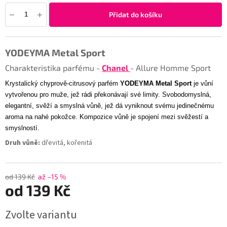
Přidat do košíku
YODEYMA Metal Sport
Charakteristika parfému -
Chanel
- Allure Homme Sport
Krystalický chyprově-citrusový parfém
YODEYMA Metal Sport
je vůní
vytvořenou pro muže, jež rádi překonávají své limity. Svobodomyslná,
elegantní, svěží a smyslná vůně, jež dá vyniknout svému jedinečnému
aroma na nahé pokožce. Kompozice vůně je spojení mezi svěžestí a
smyslností.
Druh vůně:
dřevitá, kořenitá
od 139 Kč
až –15 %
od
139 Kč
Zvolte variantu