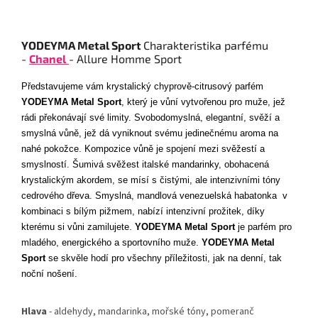
YODEYMA Metal Sport
Charakteristika parfému
-
Chanel
- Allure Homme Sport
Představujeme vám krystalický chyprově-citrusový parfém
YODEYMA Metal Sport
, který je vůní vytvořenou pro muže, jež
rádi překonávají své limity. Svobodomyslná, elegantní, svěží a
smyslná vůně, jež dá vyniknout svému jedinečnému aroma na
nahé pokožce. Kompozice vůně je spojení mezi svěžestí a
smyslností. Šumivá svěžest italské mandarinky, obohacená
krystalickým akordem, se mísí s čistými, ale intenzivními tóny
cedrového dřeva. Smyslná, mandlová venezuelská habatonka v
kombinaci s bílým pižmem, nabízí intenzivní prožitek, díky
kterému si vůni zamilujete.
YODEYMA Metal Sport
je parfém pro
mladého, energického a sportovního muže.
YODEYMA Metal
Sport
se skvěle hodí pro všechny příležitosti, jak na denní, tak
noční nošení.
Hlava
- aldehydy, mandarinka, mořské tóny, pomeranč