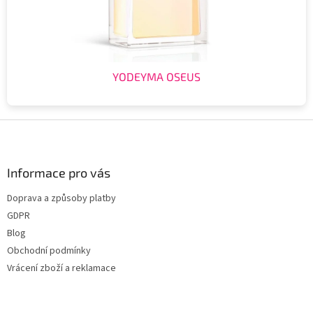
YODEYMA OSEUS
Z
á
p
a
Informace pro vás
t
Doprava a způsoby platby
í
GDPR
Blog
Obchodní podmínky
Vrácení zboží a reklamace