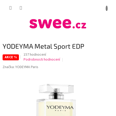
Přejít
NÁKUP
na
obsah
KOŠÍK
YODEYMA Metal Sport EDP
Průměrné
157 hodnocení
AKCE %
hodnocení
Podrobnosti hodnocení
produktu
Značka:
YODEYMA Paris
je
4,1
z
5
hvězdiček.