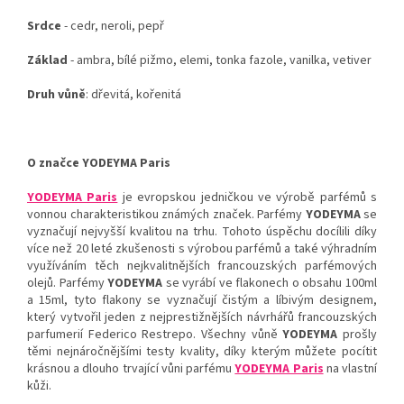
Srdce
- cedr, neroli, pepř
Základ
- ambra, bílé pižmo, elemi, tonka fazole, vanilka, vetiver
Druh vůně
:
dřevitá, kořenitá
O značce YODEYMA Paris
YODEYMA Paris
je evropskou jedničkou ve výrobě parfémů s
vonnou charakteristikou známých značek. Parfémy
YODEYMA
se
vyznačují nejvyšší kvalitou na trhu. Tohoto úspěchu docílili díky
více než 20 leté zkušenosti s výrobou parfémů a také výhradním
využíváním těch nejkvalitnějších francouzských parfémových
olejů. Parfémy
YODEYMA
se vyrábí ve flakonech o obsahu 100ml
a 15ml, tyto flakony se vyznačují čistým a líbivým designem,
který vytvořil jeden z nejprestižnějších návrhářů francouzských
parfumerií Federico Restrepo. Všechny vůně
YODEYMA
prošly
těmi nejnáročnějšími testy kvality, díky kterým můžete pocítit
krásnou a dlouho trvající vůni parfému
YODEYMA Paris
na vlastní
kůži.