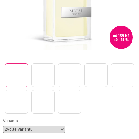
od 139 Kč
až –15 %
Varianta