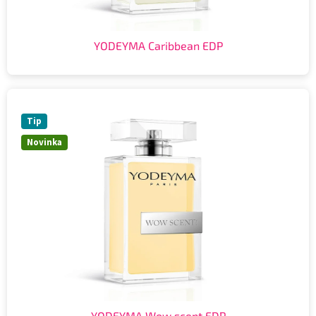
YODEYMA Caribbean EDP
Tip
Novinka
YODEYMA Wow scent EDP