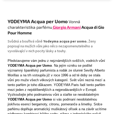
YODEYMA Acqua per Uomo
Vonná
charakteristika parfému
Giorgio Armani
Acqua di Gio
Pour Homme
Svůdná a bouřlivá vůně
Yodeyma acqua per uomo.
Ženy
popisují na mužích vůni jako něco nezapomenutelného a
vyvolávající v nich pocity lásky a touhy.
Představujeme vám jednu z nejznámějších svěžích, vodních vůní
YODEYMA Acqua per Uomo
. Na jejím vzniku se podílel
významný španělský parfumista a rodák ze slunné Sevilly Alberto
Morillas a na trh vstoupila již v roce 1996 a od té doby se stala
vůní pro muže všech věkových kategorií. Svět vůní nezná mezí a
tento parfém je toho důkazem. YODEYMA Paris řadí tento parfém
mezi jeden z nejoblíbenějších a nejprodávanějších v Evropě.
Vyzkoušejte jeho podmanivou vůni a staňte se neodolatelným
YODEYMA Acqua per Uomo
si vás podmaní neodolatelnou
jiskřivou esencí bergamoty, citronu, pomeranče a limetky. Srdce
parfému doplňuje aromatický muškátový ořísek a na závěr ucítíme
nádhernou kombinaci bílého cedru, pižma a indonéského pačuli.