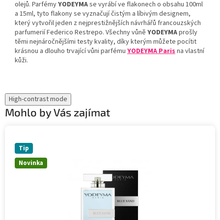
olejů. Parfémy
YODEYMA
se vyrábí ve flakonech o obsahu 100ml
a 15ml, tyto flakony se vyznačují čistým a líbivým designem,
který vytvořil jeden z nejprestižnějších návrhářů francouzských
parfumerií Federico Restrepo. Všechny vůně
YODEYMA
prošly
těmi nejnáročnějšími testy kvality, díky kterým můžete pocítit
krásnou a dlouho trvající vůni parfému
YODEYMA Paris
na vlastní
kůži.
High-contrast mode
Mohlo by Vás zajímat
Tip
Novinka