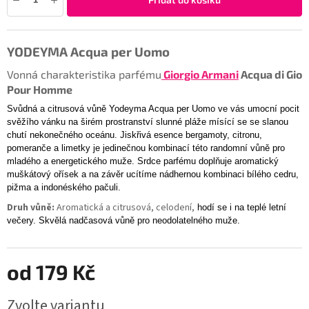
YODEYMA Acqua per Uomo
Vonná charakteristika parfému
Giorgio Armani
Acqua di Gio
Pour Homme
Svůdná a citrusová vůně
Yodeyma Acqua per Uomo ve vás umocní pocit
svěžího vánku na širém prostranství slunné pláže mísící se se slanou
chutí nekonečného oceánu. Jiskřivá esence bergamoty, citronu,
pomeranče a limetky je jedinečnou kombinací této randomní vůně pro
mladého a energetického muže. Srdce parfému doplňuje aromatický
muškátový ořísek a na závěr ucítíme nádhernou kombinaci bílého cedru,
pižma a indonéského pačuli.
Druh vůně:
Aromatická a citrusová, celodení,
hodí se i na teplé letní
večery. Skvělá nadčasová vůně pro neodolatelného muže.
od
179 Kč
Zvolte variantu