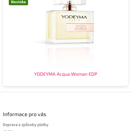
Novinka
YODEYMA Acqua Woman EDP
Z
á
p
a
Informace pro vás
t
Doprava a způsoby platby
í