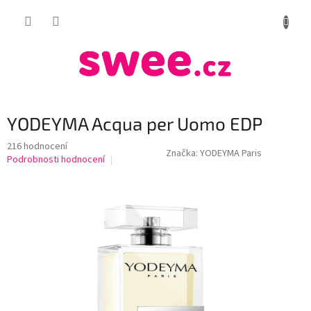
Přejít
NÁKUP
na
obsah
KOŠÍK
YODEYMA Acqua per Uomo EDP
Průměrné
216 hodnocení
Značka:
YODEYMA Paris
hodnocení
Podrobnosti hodnocení
produktu
je
4,1
z
5
hvězdiček.