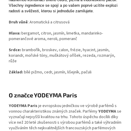
Všechny ingredience se spojí a po vašem poprvé ucítíte explozi
radosti a svěžesti, kterou si jednoduše zamilujete.
Druh vůně
: Aromatická a citrusová
Hlava:
bergamot, citron, jasmín, limetka, mandarinko-
pomerančové aroma, neroli, pomeranč
Srdce:
brambořík, broskev, calon, frézie, hyacint, jasmín,
koriandr, mořské tóny, muškátový oříšek, rezeda, rozmarýn,
růže
Základ:
bílé pižmo, cedr, jasmín, lišejník, pačuli
O značce YODEYMA Paris
YODEYMA Paris
je evropskou jedničkou ve výrobě parfémů s
vonnou charakteristikou známých značek. Parfémy
YODEYMA
se
vyznačují nejvyšší kvalitou na trhu. Tohoto úspěchu docílili díky
více než 20 leté zkušenosti s výrobou parfémů a také výhradním
využíváním těch nejkvalitnějších francouzských parfémových