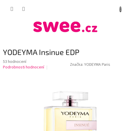
Přejít
NÁKUP
na
obsah
KOŠÍK
YODEYMA Insinue EDP
Průměrné
53 hodnocení
Značka:
YODEYMA Paris
hodnocení
Podrobnosti hodnocení
produktu
je
3,8
z
5
hvězdiček.