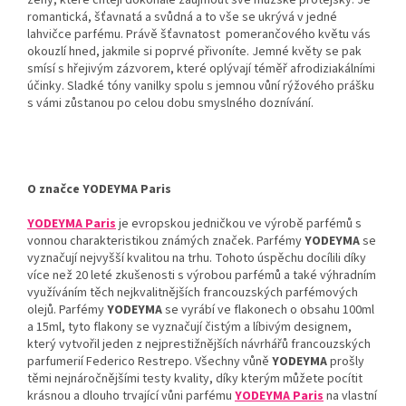
ženy, které chtějí dokonale zaujmout své mužské protějšky. Je
romantická, šťavnatá a svůdná a to vše se ukrývá v jedné
lahvičce parfému. Právě šťavnatost
pomerančového květu vás
okouzlí hned, jakmile si poprvé přivoníte. Jemné květy se pak
smísí s hřejivým zázvorem, které oplývají téměř afrodiziakálními
účinky. Sladké tóny vanilky spolu s jemnou vůní rýžového prášku
s vámi zůstanou po celou dobu smyslného doznívání.
O značce YODEYMA Paris
YODEYMA Paris
je evropskou jedničkou ve výrobě parfémů s
vonnou charakteristikou známých značek. Parfémy
YODEYMA
se
vyznačují nejvyšší kvalitou na trhu. Tohoto úspěchu docílili díky
více než 20 leté zkušenosti s výrobou parfémů a také výhradním
využíváním těch nejkvalitnějších francouzských parfémových
olejů. Parfémy
YODEYMA
se vyrábí ve flakonech o obsahu 100ml
a 15ml, tyto flakony se vyznačují čistým a líbivým designem,
který vytvořil jeden z nejprestižnějších návrhářů francouzských
parfumerií Federico Restrepo. Všechny vůně
YODEYMA
prošly
těmi nejnáročnějšími testy kvality, díky kterým můžete pocítit
krásnou a dlouho trvající vůni parfému
YODEYMA Paris
na vlastní