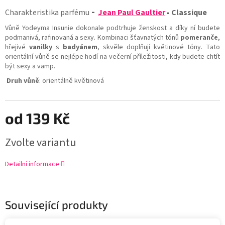
-
Charakteristika parfému
Jean Paul Gaultier
-
Classique
Vůně Yodeyma Insunie dokonale podtrhuje ženskost a díky ní budete
podmanivá, rafinovaná a sexy. Kombinaci šťavnatých tónů
pomeranče
,
hřejivé
vanilky
s
badyánem
, skvěle doplňují květinové tóny. Tato
orientální vůně se nejlépe hodí na večerní příležitosti, kdy budete chtít
být sexy a vamp.
Druh vůně
: orientálně květinová
od
139 Kč
Zvolte variantu
Detailní informace
Související produkty