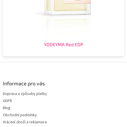
YODEYMA Red EDP
Z
á
p
a
Informace pro vás
t
Doprava a způsoby platby
í
GDPR
Blog
Obchodní podmínky
Vrácení zboží a reklamace